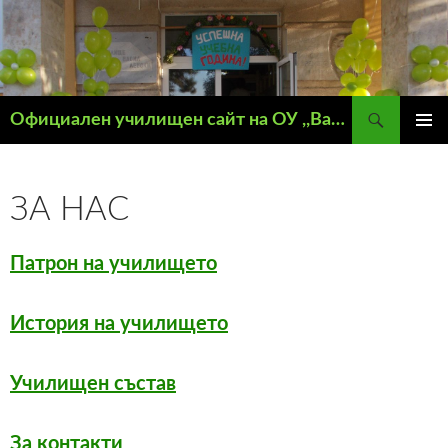
Търсене
Официален училищен сайт на ОУ ,,Васил Левски" – гр. Кнежа
КЪМ
ГЛАВН
СЪДЪРЖАНИЕТО
МЕНЮ
ЗА НАС
Патрон на училището
История на училището
Училищен състав
За контакти