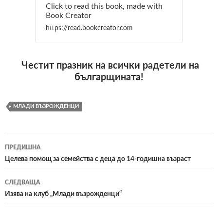
Click to read this book, made with
Book Creator
https://read.bookcreator.com
Честит празник на всички радетели на
българщината!
МЛАДИ ВЪЗРОЖДЕНЦИ
ПРЕДИШНА
Навигация
Целева помощ за семейства с деца до 14-годишна възраст
в
СЛЕДВАЩА
публикациите
Изява на клуб „Млади възрожденци“