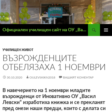
Търсене
Официален училищен сайт на ОУ ,,Васил Левски" – гр. Кнежа
КЪМ
ГЛАВН
СЪДЪРЖАНИЕТО
МЕНЮ
УЧИЛИЩЕН ЖИВОТ
ВЪЗРОЖДЕНЦИТЕ
ОТБЕЛЯЗАХА 1 НОЕМВРИ
30.10.2020
OULEVSKIKN2018
ВАШИЯТ КОМЕНТАР
В навечерието на 1 ноември младите
възрожденци от Иновативно ОУ „Васил
Левски“ изработиха книжка и се прекланят
пред онези наши предци, които с делата си