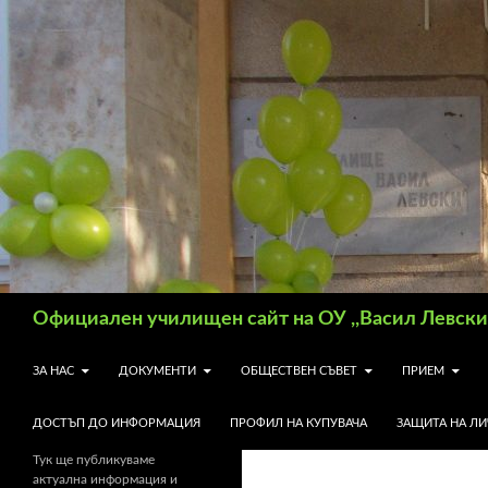
Търсене
Официален училищен сайт на ОУ ,,Васил Левски"
КЪМ СЪДЪРЖАНИЕТО
ЗА НАС
ДОКУМЕНТИ
ОБЩЕСТВЕН СЪВЕТ
ПРИЕМ
ДОСТЪП ДО ИНФОРМАЦИЯ
ПРОФИЛ НА КУПУВАЧА
ЗАЩИТА НА Л
Тук ще публикуваме
актуална информация и