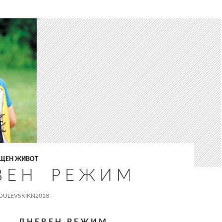
ЩЕН ЖИВОТ
В Е Н Р Е Ж И М
OULEVSKIKN2018
Д Н Е В Е Н Р Е Ж И М