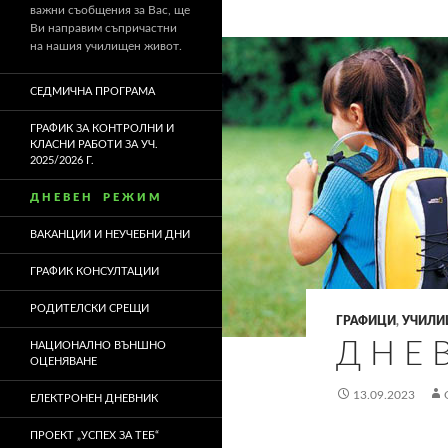
важни съобщения за Вас, ще
Ви направим съпричастни
на нашия училищен живот.
СЕДМИЧНА ПРОГРАМА
ГРАФИК ЗА КОНТРОЛНИ И
КЛАСНИ РАБОТИ ЗА УЧ.
2025/2026 Г.
Д Н Е В Е Н Р Е Ж И М
ВАКАНЦИИ И НЕУЧЕБНИ ДНИ
ГРАФИК КОНСУЛТАЦИИ
РОДИТЕЛСКИ СРЕЩИ
ГРАФИЦИ
,
УЧИЛИ
Д Н Е 
НАЦИОНАЛНО ВЪНШНО
ОЦЕНЯВАНЕ
13.09.2023
ЕЛЕКТРОНЕН ДНЕВНИК
ПРОЕКТ „УСПЕХ ЗА ТЕБ“