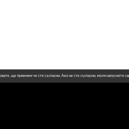
звате, ще приемем че сте съгласни. Ако не сте съгласни, моля напуснете с