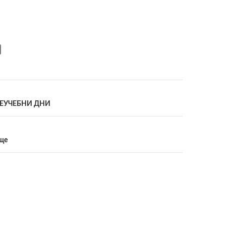
ия
ЕУЧЕБНИ ДНИ
циите
ище