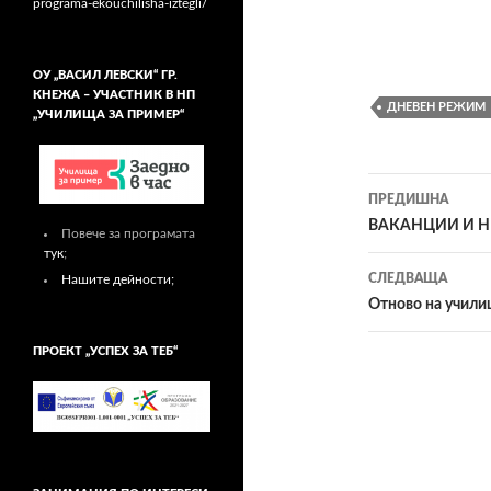
programa-ekouchilisha-iztegli/
ОУ „ВАСИЛ ЛЕВСКИ“ ГР.
КНЕЖА – УЧАСТНИК В НП
ДНЕВЕН РЕЖИМ
„УЧИЛИЩА ЗА ПРИМЕР“
ПРЕДИШНА
Навигац
ВАКАНЦИИ И Н
Повече за програмата
тук
;
в
СЛЕДВАЩА
Нашите дейности;
публика
Отново на учил
ПРОЕКТ „УСПЕХ ЗА ТЕБ“