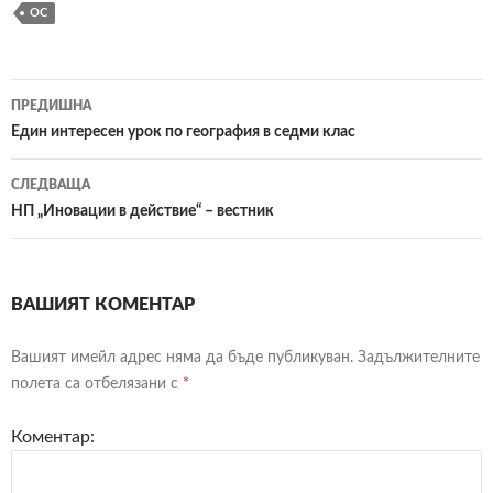
ОС
ПРЕДИШНА
Навигация
Един интересен урок по география в седми клас
в
СЛЕДВАЩА
публикациите
НП „Иновации в действие“ – вестник
ВАШИЯТ КОМЕНТАР
Вашият имейл адрес няма да бъде публикуван.
Задължителните
полета са отбелязани с
*
Коментар: