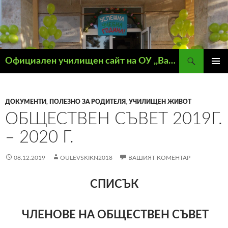
Търсене
Официален училищен сайт на ОУ ,,Васил Левски" – гр. Кнежа
КЪМ
ГЛАВН
СЪДЪРЖАНИЕТО
МЕНЮ
ДОКУМЕНТИ
,
ПОЛЕЗНО ЗА РОДИТЕЛЯ
,
УЧИЛИЩЕН ЖИВОТ
ОБЩЕСТВЕН СЪВЕТ 2019Г.
– 2020 Г.
08.12.2019
OULEVSKIKN2018
ВАШИЯТ КОМЕНТАР
СПИСЪК
ЧЛЕНОВЕ НА ОБЩЕСТВЕН СЪВЕТ