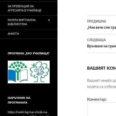
ЗА ПРЕВЕНЦИЯ НА
АГРЕСИЯТА В УЧИЛИЩЕ
МОЯТА ВИРТУАЛНА
ПРЕДИШНА
БИБЛИОТЕКА
Навигац
„Ние вече сме гр
АНКЕТИ
в
СЛЕДВАЩА
публика
Връчване на грам
ПРОГРАМА „ЕКО УЧИЛИЩА“
ВАШИЯТ КОМ
Вашият имейл ад
полета са отбел
НАРЪЧНИК НА
Коментар:
ПРОГРАМАТА
https://vedri.bg/nar-chnik-na-