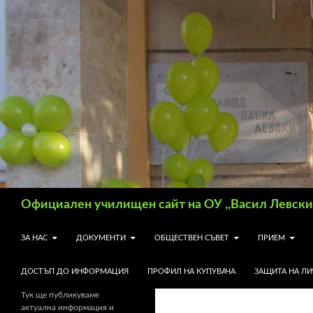
Търсене
Официален училищен сайт на ОУ ,,Васил Левски"
КЪМ СЪДЪРЖАНИЕТО
ЗА НАС
ДОКУМЕНТИ
ОБЩЕСТВЕН СЪВЕТ
ПРИЕМ
ДОСТЪП ДО ИНФОРМАЦИЯ
ПРОФИЛ НА КУПУВАЧА
ЗАЩИТА НА Л
Тук ще публикуваме
актуална информация и