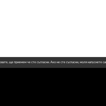
звате, ще приемем че сте съгласни. Ако не сте съгласни, моля напуснете с