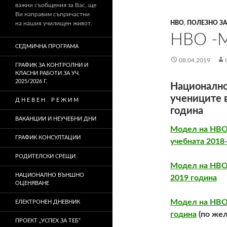
важни съобщения за Вас, ще
Ви направим съпричастни
НВО
,
ПОЛЕЗНО ЗА
на нашия училищен живот.
НВО -
СЕДМИЧНА ПРОГРАМА
08.04.2019
ГРАФИК ЗА КОНТРОЛНИ И
КЛАСНИ РАБОТИ ЗА УЧ.
2025/2026 Г.
Национално
учениците в
Д Н Е В Е Н Р Е Ж И М
година
ВАКАНЦИИ И НЕУЧЕБНИ ДНИ
Модел на НВО п
ГРАФИК КОНСУЛТАЦИИ
учебната 2018
РОДИТЕЛСКИ СРЕЩИ
Модел на НВО 
НАЦИОНАЛНО ВЪНШНО
2019 година
ОЦЕНЯВАНЕ
Mодел на НВО 
ЕЛЕКТРОНЕН ДНЕВНИК
година
(по жел
ПРОЕКТ „УСПЕХ ЗА ТЕБ“