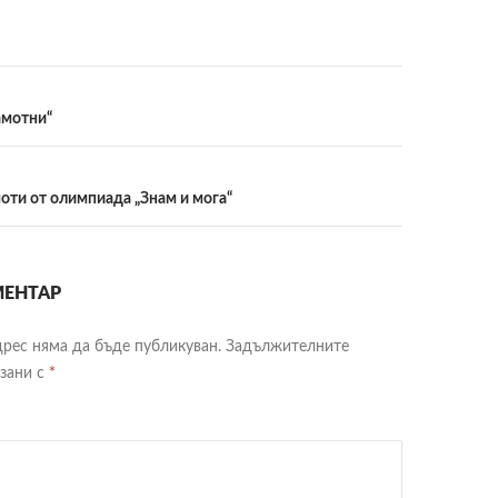
ия
амотни“
циите
оти от олимпиада „Знам и мога“
ЕНТАР
рес няма да бъде публикуван.
Задължителните
язани с
*