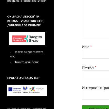
programa-ekouchilisha-iztegli/
ОУ „ВАСИЛ ЛЕВСКИ“ ГР.
КНЕЖА – УЧАСТНИК В НП
„УЧИЛИЩА ЗА ПРИМЕР“
Име
*
Повече за програмата
тук
;
Нашите дейности;
Имейл
*
ПРОЕКТ „УСПЕХ ЗА ТЕБ“
Интернет стра