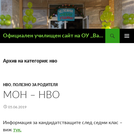
Търсене
Официален училищен сайт на ОУ ,,Васил Левски" – гр. Кнежа
КЪМ
ГЛАВН
СЪДЪРЖАНИЕТО
МЕНЮ
Архив на категория: нво
НВО
,
ПОЛЕЗНО ЗА РОДИТЕЛЯ
МОН – НВО
05.06.2019
Информация за кандидатстващите след седми клас –
виж
тук.