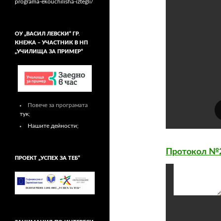
programa-ekouchilisha-iztegli/
ОУ „ВАСИЛ ЛЕВСКИ“ ГР.
КНЕЖА – УЧАСТНИК В НП
„УЧИЛИЩА ЗА ПРИМЕР“
Повече за програмата
тук
;
Нашите дейности;
Протокол №
ПРОЕКТ „УСПЕХ ЗА ТЕБ“