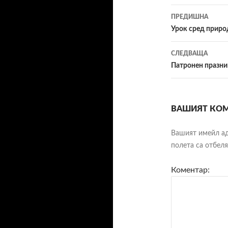
ПРЕДИШНА
Навигац
Урок сред приро
в
СЛЕДВАЩА
публика
Патронен празник
ВАШИЯТ КОМ
Вашият имейл ад
полета са отбел
Коментар: