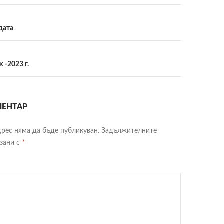
ия
дата
циите
 -2023 г.
ЕНТАР
рес няма да бъде публикуван.
Задължителните
язани с
*