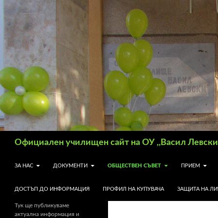
Търсене
Официален училищен сайт на ОУ ,,Васил Левски"
КЪМ СЪДЪРЖАНИЕТО
ЗА НАС
ДОКУМЕНТИ
ОБЩЕСТВЕН СЪВЕТ
ПРИЕМ
ДОСТЪП ДО ИНФОРМАЦИЯ
ПРОФИЛ НА КУПУВАЧА
ЗАЩИТА НА Л
Тук ще публикуваме
актуална информация и