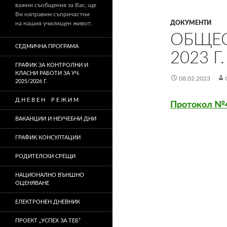
важни съобщения за Вас, ще
Ви направим съпричастни
ДОКУМЕНТИ
на нашия училищен живот.
ОБЩЕС
СЕДМИЧНА ПРОГРАМА
2023 Г.
ГРАФИК ЗА КОНТРОЛНИ И
КЛАСНИ РАБОТИ ЗА УЧ.
08.02.2023
2025/2026 Г.
Д Н Е В Е Н Р Е Ж И М
Протокол №
ВАКАНЦИИ И НЕУЧЕБНИ ДНИ
ГРАФИК КОНСУЛТАЦИИ
РОДИТЕЛСКИ СРЕЩИ
НАЦИОНАЛНО ВЪНШНО
ОЦЕНЯВАНЕ
ЕЛЕКТРОНЕН ДНЕВНИК
ПРОЕКТ „УСПЕХ ЗА ТЕБ“