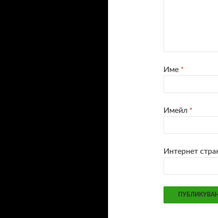
Име
*
Имейл
*
Интернет стра