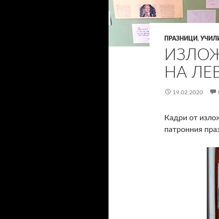
ПРАЗНИЦИ
,
УЧИЛ
ИЗЛОЖ
НА ЛЕ
19.02.2020
Кадри от изло
патронния пра