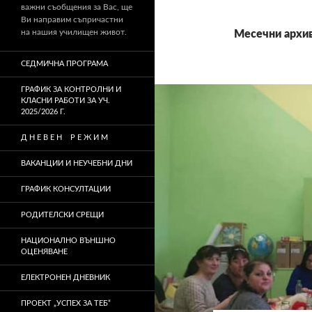
важни съобщения за Вас, ще
Ви направим съпричастни
на нашия училищен живот.
Месечни архив
СЕДМИЧНА ПРОГРАМА
ГРАФИК ЗА КОНТРОЛНИ И
КЛАСНИ РАБОТИ ЗА УЧ.
2025/2026 Г.
Д Н Е В Е Н Р Е Ж И М
ВАКАНЦИИ И НЕУЧЕБНИ ДНИ
ГРАФИК КОНСУЛТАЦИИ
РОДИТЕЛСКИ СРЕЩИ
НАЦИОНАЛНО ВЪНШНО
ОЦЕНЯВАНЕ
ЕЛЕКТРОНЕН ДНЕВНИК
ПРОЕКТ „УСПЕХ ЗА ТЕБ“