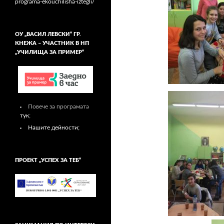
programa-ekouchilisha-iztegli/
ОУ „ВАСИЛ ЛЕВСКИ“ ГР.
КНЕЖА – УЧАСТНИК В НП
„УЧИЛИЩА ЗА ПРИМЕР“
Повече за програмата
тук
;
Нашите дейности;
ПРОЕКТ „УСПЕХ ЗА ТЕБ“