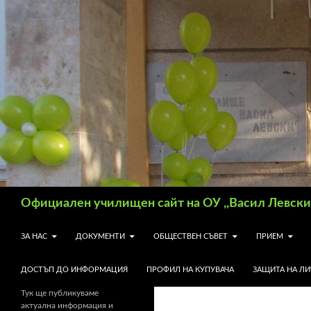
Търсене
Официален училищен сайт на ОУ ,,Васил Левски"
КЪМ СЪДЪРЖАНИЕТО
ЗА НАС
ДОКУМЕНТИ
ОБЩЕСТВЕН СЪВЕТ
ПРИЕМ
ДОСТЪП ДО ИНФОРМАЦИЯ
ПРОФИЛ НА КУПУВАЧА
ЗАЩИТА НА Л
Тук ще публикуваме
актуална информация и