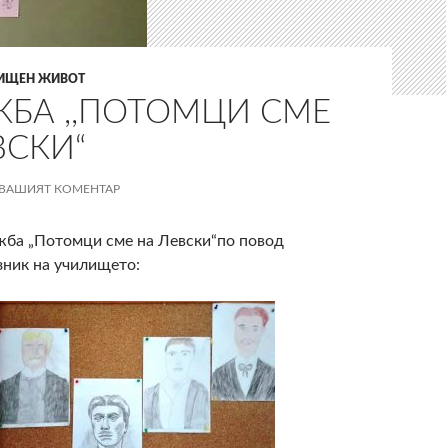
ИЩЕН ЖИВОТ
БА ,,ПОТОМЦИ СМЕ
ВСКИ“
ВАШИЯТ КОМЕНТАР
жба „Потомци сме на Левски“по повод
зник на училището: