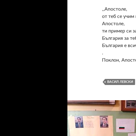
,,Апостоле,
от теб се учим 
Апостоле,
ти пример си за
България за те
България е всич
.
Поклон, Апост
ВАСИЛ ЛЕВСКИ