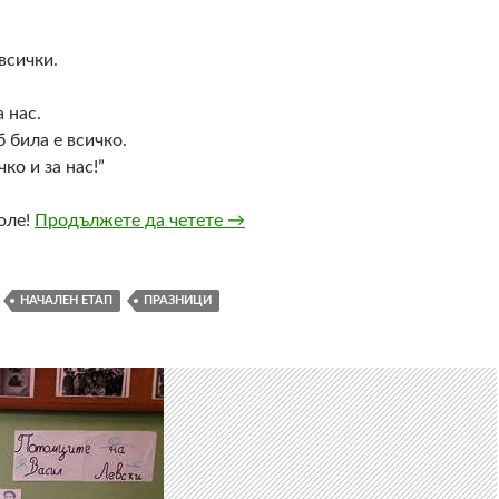
всички.
 нас.
б била е всичко.
ко и за нас!”
оле!
Продължете да четете
Отбелязване на патронния празн
→
НАЧАЛЕН ЕТАП
ПРАЗНИЦИ