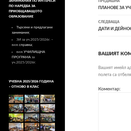
ЗАНИМАНИЯ ПО ИНТЕРЕСИ
ПРЕДИШНА
ПО НАРЕДБА ЗА
Навигац
ПЛАНОВЕ ЗА УЧ. 
ПРИОБЩАВАЩОТО
ОБРАЗОВАНИЕ
в
СЛЕДВАЩА
Търсени и предлагани
публика
ДАТИ И ДЕЙНОС
занимания;
ЗИ за уч.2025/2026г. –
виж
справка;
виж
УЧИЛИЩНА
ВАШИЯТ КОМ
ПРОГРАМА
за
уч.2025/2026г.
Вашият имейл ад
полета са отбел
УЧЕБНА 2025/2026 ГОДИНА
– ОТНОВО В КЛАС
Коментар: