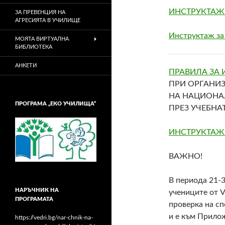
ИНСТРУКТАЖ 
ЗА ПРЕВЕНЦИЯ НА
АГРЕСИЯТА В УЧИЛИЩЕ
Инструктаж за
МОЯТА ВИРТУАЛНА
БИБЛИОТЕКА
АНКЕТИ
ПРАВИЛА ЗА
ПРИ ОРГАНИ
НА НАЦИОНА
ПРОГРАМА „ЕКО УЧИЛИЩА“
ПРЕЗ УЧЕБНАТ
ИНСТРУКТАЖ З
ВАЖНО!
В периода 21-3
НАРЪЧНИК НА
учениците от
V
ПРОГРАМАТА
проверка на с
и е към Прило
https://vedri.bg/nar-chnik-na-