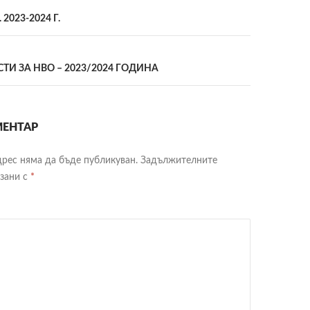
ия
2023-2024 Г.
циите
ТИ ЗА НВО – 2023/2024 ГОДИНА
ЕНТАР
рес няма да бъде публикуван.
Задължителните
язани с
*