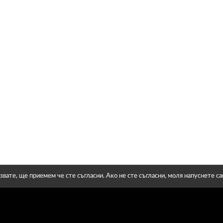
звате, ще приемем че сте съгласни. Ако не сте съгласни, моля напуснете с