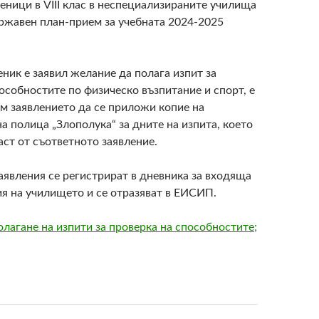
ченици в
VIII
клас в неспециализираните училища
ържавен план-прием за учебната 2024-2025
ченик е заявил желание да полага изпит за
особностите по физическо възпитание и спорт, е
м заявлението да се приложи копие на
а полица „Злополука“ за дните на изпита, което
аст от съответното заявление.
аявления се регистрират в дневника за входяща
я на училището и се отразяват в ЕИСИП.
олагане на изпити за проверка на способностите;