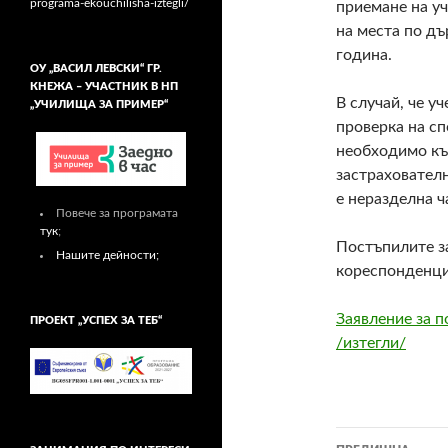
programa-ekouchilisha-iztegli/
приемане на у
на места по д
година.
ОУ „ВАСИЛ ЛЕВСКИ“ ГР.
КНЕЖА – УЧАСТНИК В НП
В случай, че у
„УЧИЛИЩА ЗА ПРИМЕР“
проверка на сп
необходимо къ
застрахователн
е неразделна ч
Повече за програмата
тук
;
Постъпилите з
Нашите дейности;
кореспонденци
Заявление за п
ПРОЕКТ „УСПЕХ ЗА ТЕБ“
/изтегли/