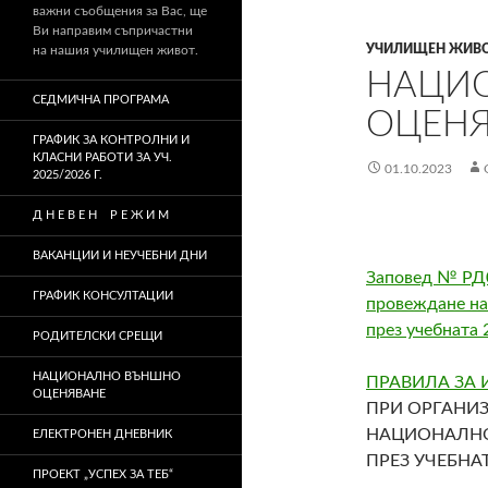
важни съобщения за Вас, ще
Ви направим съпричастни
УЧИЛИЩЕН ЖИВ
на нашия училищен живот.
НАЦИ
СЕДМИЧНА ПРОГРАМА
ОЦЕНЯВ
ГРАФИК ЗА КОНТРОЛНИ И
КЛАСНИ РАБОТИ ЗА УЧ.
01.10.2023
2025/2026 Г.
Д Н Е В Е Н Р Е Ж И М
ВАКАНЦИИ И НЕУЧЕБНИ ДНИ
Заповед № РД09
ГРАФИК КОНСУЛТАЦИИ
провеждане на
през учебната 
РОДИТЕЛСКИ СРЕЩИ
НАЦИОНАЛНО ВЪНШНО
ПРАВИЛА ЗА
ОЦЕНЯВАНЕ
ПРИ ОРГАНИ
НАЦИОНАЛНО
ЕЛЕКТРОНЕН ДНЕВНИК
ПРЕЗ УЧЕБНАТ
ПРОЕКТ „УСПЕХ ЗА ТЕБ“