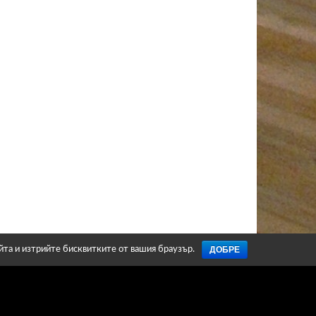
ДОБРЕ
айта и изтрийте бисквитките от вашия браузър.