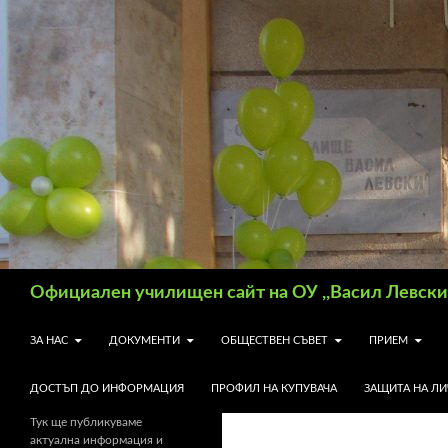
Търсене
Официален училищен сайт на ОУ ,,Васил Левски"
КЪМ СЪДЪРЖАНИЕТО
ЗА НАС
ДОКУМЕНТИ
ОБЩЕСТВЕН СЪВЕТ
ПРИЕМ
ДОСТЪП ДО ИНФОРМАЦИЯ
ПРОФИЛ НА КУПУВАЧА
ЗАЩИТА НА Л
Тук ще публикуваме
актуална информация и