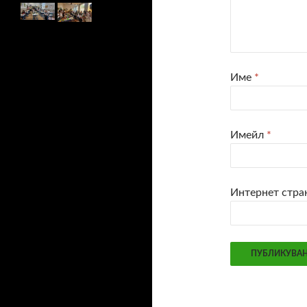
Име
*
Имейл
*
Интернет стра