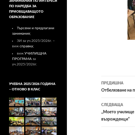
ЗАНИМАНИЯ ПО ИНТЕРЕСИ
ПО НАРЕДБА ЗА
ПРИОБЩАВАЩОТО
ОБРАЗОВАНИЕ
Търсени и предлагани
занимания;
ЗИ за уч.2025/2026г. –
виж
справка;
виж
УЧИЛИЩНА
ПРОГРАМА
за
уч.2025/2026г.
ПРЕДИШНА
УЧЕБНА 2025/2026 ГОДИНА
– ОТНОВО В КЛАС
Навигац
Отбелязване на п
в
СЛЕДВАЩА
публика
,,Моето училище 
възрожденци“