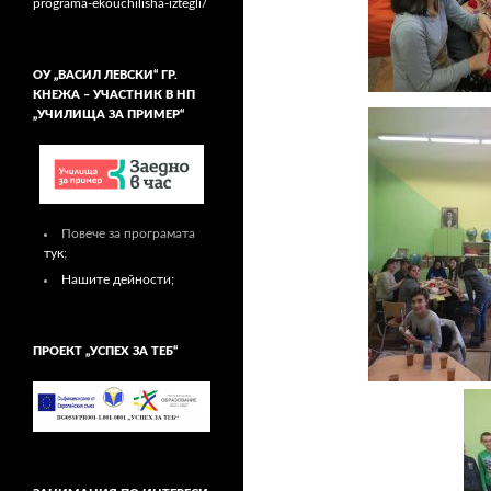
programa-ekouchilisha-iztegli/
ОУ „ВАСИЛ ЛЕВСКИ“ ГР.
КНЕЖА – УЧАСТНИК В НП
„УЧИЛИЩА ЗА ПРИМЕР“
Повече за програмата
тук
;
Нашите дейности;
ПРОЕКТ „УСПЕХ ЗА ТЕБ“