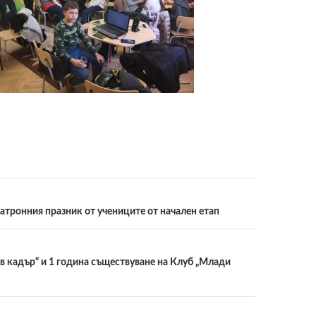
ия
атронния празник от учениците от начален етап
циите
в кадър“ и 1 година съществуване на Клуб „Млади