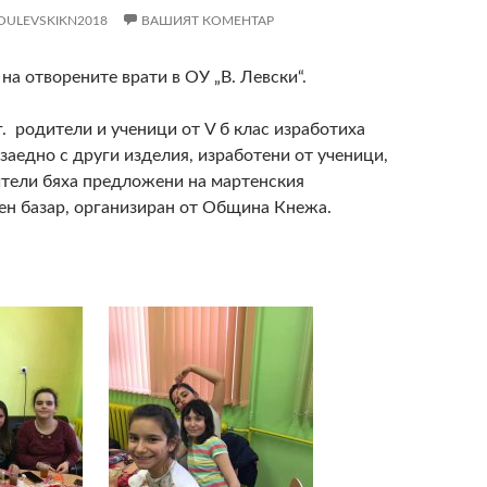
OULEVSKIKN2018
ВАШИЯТ КОМЕНТАР
на отворените врати в ОУ „В. Левски“.
г. родители и ученици от V б клас изработиха
 заедно с други изделия, изработени от ученици,
ители бяха предложени на мартенския
ен базар, организиран от Община Кнежа.