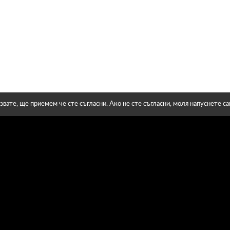
звате, ще приемем че сте съгласни. Ако не сте съгласни, моля напуснете с