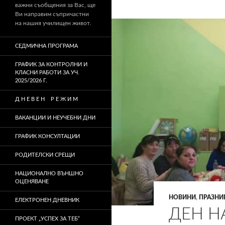
важни съобщения за Вас, ще
Ви направим съпричастни
на нашия училищен живот.
СЕДМИЧНА ПРОГРАМА
ГРАФИК ЗА КОНТРОЛНИ И
КЛАСНИ РАБОТИ ЗА УЧ.
2025/2026 Г.
Д Н Е В Е Н Р Е Ж И М
ВАКАНЦИИ И НЕУЧЕБНИ ДНИ
ГРАФИК КОНСУЛТАЦИИ
РОДИТЕЛСКИ СРЕЩИ
НАЦИОНАЛНО ВЪНШНО
ОЦЕНЯВАНЕ
НОВИНИ
,
ПРАЗНИ
ЕЛЕКТРОНЕН ДНЕВНИК
ДЕН Н
ПРОЕКТ „УСПЕХ ЗА ТЕБ“