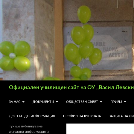
Търсене
Официален училищен сайт на ОУ ,,Васил Левски"
КЪМ СЪДЪРЖАНИЕТО
ЗА НАС
ДОКУМЕНТИ
ОБЩЕСТВЕН СЪВЕТ
ПРИЕМ
ДОСТЪП ДО ИНФОРМАЦИЯ
ПРОФИЛ НА КУПУВАЧА
ЗАЩИТА НА Л
Тук ще публикуваме
актуална информация и