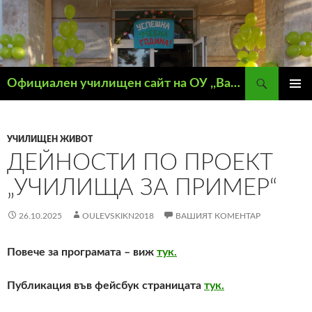
Търсене
Официален училищен сайт на ОУ ,,Васил Левски" – гр. Кнежа
КЪМ
ГЛАВН
СЪДЪРЖАНИЕТО
МЕНЮ
УЧИЛИЩЕН ЖИВОТ
ДЕЙНОСТИ ПО ПРОЕКТ
„УЧИЛИЩА ЗА ПРИМЕР“
26.10.2025
OULEVSKIKN2018
ВАШИЯТ КОМЕНТАР
Повече за програмата – виж
тук.
Публикация във фейсбук страницата
тук.