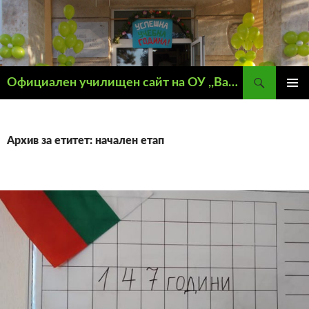
Търсене
Официален училищен сайт на ОУ ,,Васил Левски" – гр. Кнежа
КЪМ
ГЛАВН
СЪДЪРЖАНИЕТО
МЕНЮ
Архив за етитет: начален етап