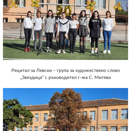
Рецитал за Левски – група за художествено слово
„Звездица“ с ръководител г-жа С. Митева