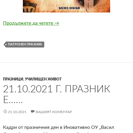
Продължете да четете
18 февруари 2022 г.
→
ПАТРОНЕН ПРАЗНИК
ПРАЗНИЦИ
,
УЧИЛИЩЕН ЖИВОТ
21.10.2021 Г. ПРАЗНИК
Е……
21.10.2021
ВАШИЯТ КОМЕНТАР
Кадри от празничния ден в Иновативно ОУ „Васил