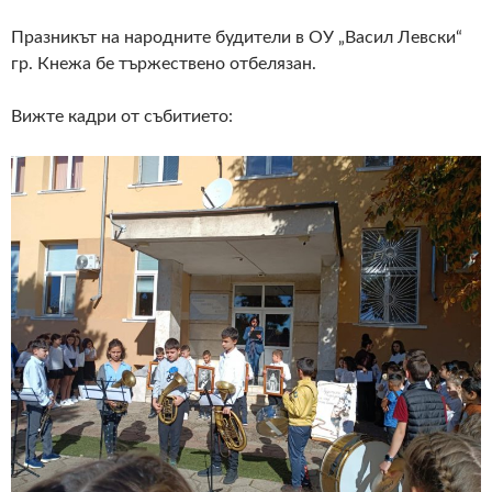
Празникът на народните будители в ОУ „Васил Левски“
гр. Кнежа бе тържествено отбелязан.
Вижте кадри от събитието: